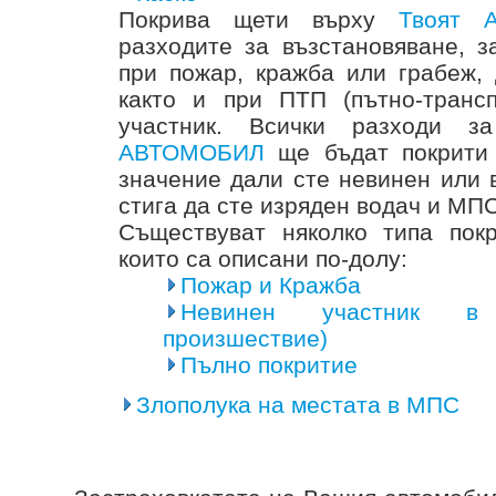
Покрива щети върху
Твоят 
разходите за възстановяване, з
при пожар, кражба или грабеж,
както и при ПТП (пътно-транс
участник. Всички разходи 
АВТОМОБИЛ
ще бъдат покрит
значение дали сте невинен или 
стига да сте изряден водач и МПС
Съществуват няколко типа по
които са описани по-долу:
Пожар и Кражба
Невинен участник в 
произшествие)
Пълно покритие
Злополука на местата в МПС