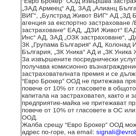
“Евро Брокер” ООД извършва застра
„ЗАД Армеец“ АД, ЗАД „Алианц Бълг
ВИГ“, „Булстрад Живот ВИГ“ АД „ЗД Б
агенция за експортно застраховане 
застраховане“ ЕАД, „ДЗИ Живот“ ЕАД
Инс“ АД, ЗАД „ОЗК застраховане“, „
ЗК „Групама България“ АД, Колонад 
България, „ЗК Уника“ АД и „ЗК Уника 
За извършените посреднически услу
получава комисионно възнаграждение
застрахователната премия и се дълж
“Евро Брокер” ООД не притежава пря
повече от 10% от гласовете в общото
капитала на застраховател, както и 
предприятие-майка не притежават пр
повече от 10% от гласовете в ОС или
ООД.
Жалба срещу “Евро Брокер” ООД мож
адрес по-горе, на email:
signali@evro