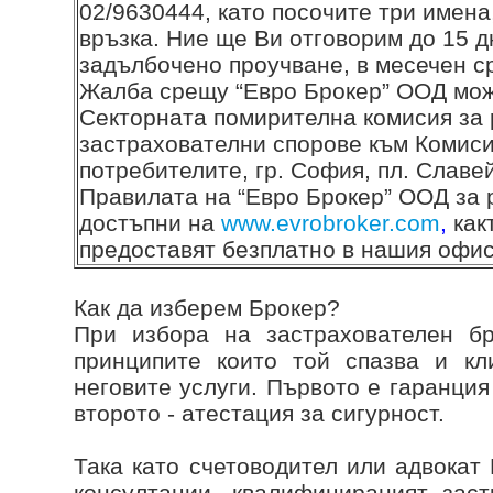
02/9630444, като посочите три имена
връзка. Ние ще Ви отговорим до 15 дн
задълбочено проучване, в месечен с
Жалба срещу “Евро Брокер” ООД мож
Секторната помирителна комисия за
застрахователни спорове към Комиси
потребителите, гр. София, пл. Славей
Правилата на “Евро Брокер” ООД за 
достъпни на
www.evrobroker.com
,
как
предоставят безплатно в нашия офис
Как да изберем Брокер?
При избора на застрахователен бр
принципите които той спазва и кл
неговите услуги. Първото е гаранци
второто - атестация за сигурност.
Така като счетоводител или адвокат
консултации, квалифицираният зас