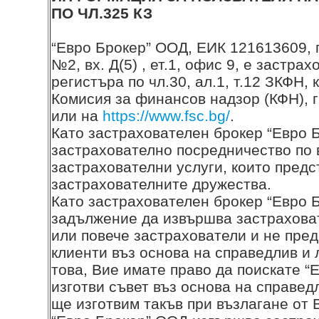
ПО ЧЛ.325 КЗ
“Евро Брокер” ООД, ЕИК 121613609, 
№2, вх. Д(5) , ет.1, офис 9, е застра
регистъра по чл.30, ал.1, т.12 ЗКФН,
Комисия за финансов надзор (КФН), 
или на
https://www.fsc.bg/
.
Като застрахователен брокер “Евро
застрахователно посредничество по 
застрахователни услуги, които предс
застрахователните дружества.
Като застрахователен брокер “Евро 
задължение да извършва застрахова
или повече застрахователи и не пред
клиенти въз основа на справедлив и 
това, Вие имате право да поискате “
изготви съвет въз основа на справед
ще изготвим такъв при възлагане от 