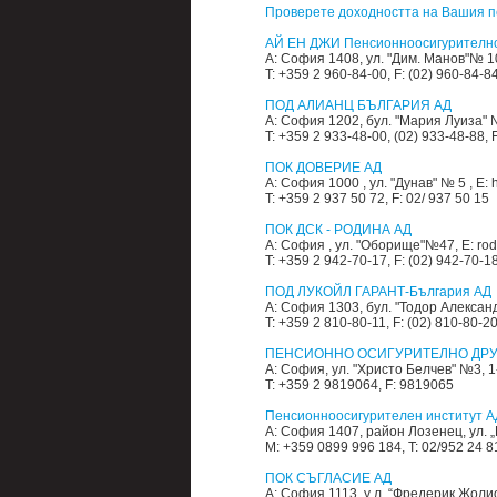
Проверете доходността на Вашия п
АЙ ЕН ДЖИ Пенсионноосигурително
A: София 1408, ул. "Дим. Манов"№ 10
T: +359 2 960-84-00, F: (02) 960-84-8
ПОД АЛИАНЦ БЪЛГАРИЯ АД
A: София 1202, бул. "Мария Луиза" №
T: +359 2 933-48-00, (02) 933-48-88, 
ПОК ДОВЕРИЕ АД
A: София 1000 , ул. "Дунав" № 5 , E:
T: +359 2 937 50 72, F: 02/ 937 50 15
ПОК ДСК - РОДИНА АД
A: София , ул. "Оборище"№47, E: rod
T: +359 2 942-70-17, F: (02) 942-70-1
ПОД ЛУКОЙЛ ГАРАНТ-България АД
A: София 1303, бул. "Тодор Александр
T: +359 2 810-80-11, F: (02) 810-80-2
ПЕНСИОННО ОСИГУРИТЕЛНО ДРУ
A: София, ул. "Христо Белчев" №3, 1
T: +359 2 9819064, F: 9819065
Пенсионноосигурителен институт А
A: София 1407, район Лозенец, ул. 
M: +359 0899 996 184, T: 02/952 24 8
ПОК СЪГЛАСИЕ АД
A: София 1113, у л. “Фредерик Жолио