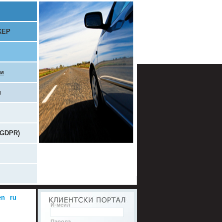
КЕР
ри
и
(GDPR)
en
ru
И-мейл
Парола