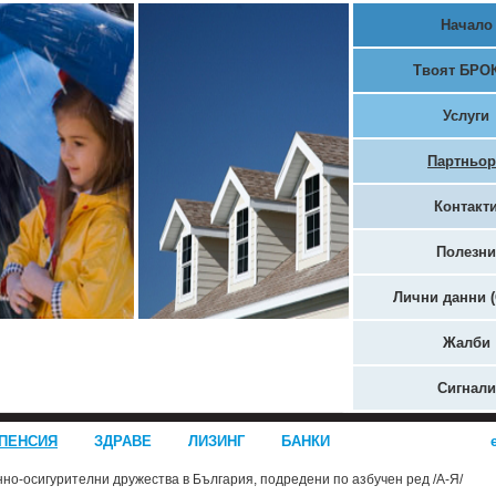
Начало
Твоят БРО
Услуги
Партньо
Контакт
Полезни
Лични данни 
Жалби
Сигнали
ПЕНСИЯ
ЗДРАВЕ
ЛИЗИНГ
БАНКИ
о-осигурителни дружества в България, подредени по азбучен ред /А-Я/