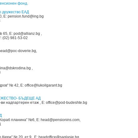
енсионен фонд.
 дружество ЕАД
, E: pension.fund@ing.bg
4
 65, E: pod@allianz.bg ,
F: (02) 981-53-02
 head@poc-doverie.bg,
ina@dskrodina.bg ,
8
ов" № 42, E: office@lukoilgarant.bg
0
ЖЕСТВО- БЪДЕЩЕ АД
-ви надпартерен етаж , E: office@pod-budeshte.bg
Д
„Кораб планина” №6, E: head@pensionins.com,
1
 Кюри” № 20, ет.9 , E: headoffice@saglasie.bg