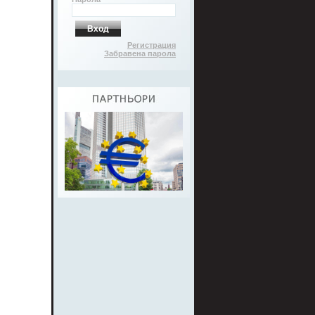
Вход
Регистрация
Забравена парола