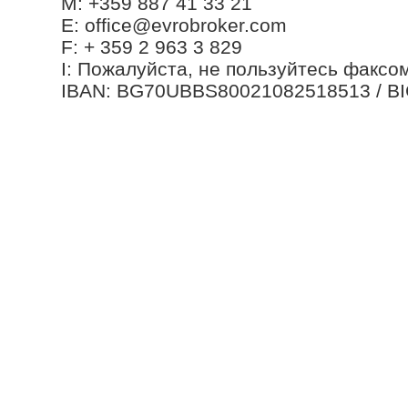
М: +359 887 41 33 21
Е: office@evrobroker.com
F: + 359 2 963 3 829
I: Пожалуйста, не пользуйтесь факсо
IBAN: BG70UBBS80021082518513 / B