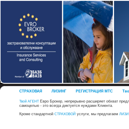
СТРАХОВАЯ
ЛИЗИНГ
РЕГИСТРАЦИЯ МТС
Тв
Евро Брокер, непрерывно расширяет обхват предл
Твой АГЕНТ
самоцелью - это всегда диктуется нуждами Клиента.
Кроме стандартной
услуги, мы предлагаем
СТРАХОВОЙ
ЛИЗИ